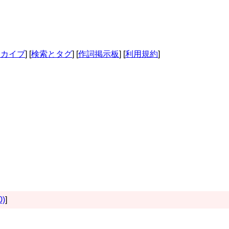
ーカイブ
] [
検索とタグ
] [
作詞掲示板
] [
利用規約
]
0)
]