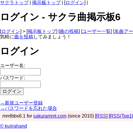
サクラトップ
|
掲示板トップ
| [
ログイン
] |
ログイン - サクラ曲掲示板6
[
ログイン
] > [
掲示板トップ
] [
曲の投稿
] [
ユーザー一覧
] [
名曲ア
気軽に
曲を投稿
してみましょう！
ログイン
ユーザー名:
パスワード:
→新規ユーザー登録
→パスワードを忘れた場合
mmlbbs6.1 for
sakuramml.com
(since 2010) [
RSS
] [
RSS(Top1
© kujirahand