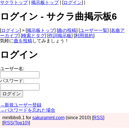
サクラトップ
|
掲示板トップ
| [
ログイン
] |
ログイン - サクラ曲掲示板6
[
ログイン
] > [
掲示板トップ
] [
曲の投稿
] [
ユーザー一覧
] [
名曲ア
ーカイブ
] [
検索とタグ
] [
作詞掲示板
] [
利用規約
]
気軽に
曲を投稿
してみましょう！
ログイン
ユーザー名:
パスワード:
→新規ユーザー登録
→パスワードを忘れた場合
mmlbbs6.1 for
sakuramml.com
(since 2010) [
RSS
]
[
RSS(Top10)
]