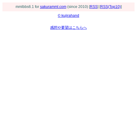
mmlbbs6.1 for
sakuramml.com
(since 2010) [
RSS
] [
RSS(Top10)
]
© kujirahand
感想や要望はこちらへ