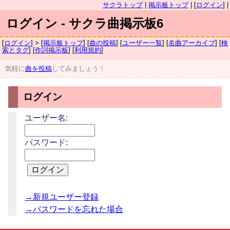
サクラトップ
|
掲示板トップ
| [
ログイン
] |
ログイン - サクラ曲掲示板6
[
ログイン
] > [
掲示板トップ
] [
曲の投稿
] [
ユーザー一覧
] [
名曲アーカイブ
] [
検
索とタグ
] [
作詞掲示板
] [
利用規約
]
気軽に
曲を投稿
してみましょう！
ログイン
ユーザー名:
パスワード:
→新規ユーザー登録
→パスワードを忘れた場合