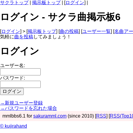
サクラトップ
|
掲示板トップ
| [
ログイン
] |
ログイン - サクラ曲掲示板6
[
ログイン
] > [
掲示板トップ
] [
曲の投稿
] [
ユーザー一覧
] [
名曲ア
気軽に
曲を投稿
してみましょう！
ログイン
ユーザー名:
パスワード:
→新規ユーザー登録
→パスワードを忘れた場合
mmlbbs6.1 for
sakuramml.com
(since 2010) [
RSS
] [
RSS(Top1
© kujirahand