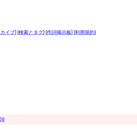
ーカイブ
] [
検索とタグ
] [
作詞掲示板
] [
利用規約
]
0)
]