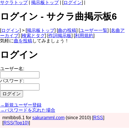
サクラトップ
|
掲示板トップ
| [
ログイン
] |
ログイン - サクラ曲掲示板6
[
ログイン
] > [
掲示板トップ
] [
曲の投稿
] [
ユーザー一覧
] [
名曲ア
ーカイブ
] [
検索とタグ
] [
作詞掲示板
] [
利用規約
]
気軽に
曲を投稿
してみましょう！
ログイン
ユーザー名:
パスワード:
→新規ユーザー登録
→パスワードを忘れた場合
mmlbbs6.1 for
sakuramml.com
(since 2010) [
RSS
]
[
RSS(Top10)
]