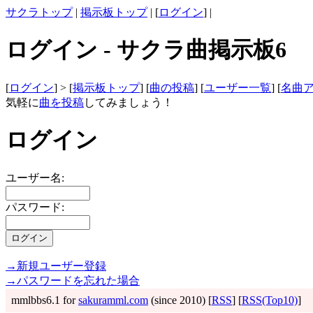
サクラトップ
|
掲示板トップ
| [
ログイン
] |
ログイン - サクラ曲掲示板6
[
ログイン
] > [
掲示板トップ
] [
曲の投稿
] [
ユーザー一覧
] [
名曲
気軽に
曲を投稿
してみましょう！
ログイン
ユーザー名:
パスワード:
→新規ユーザー登録
→パスワードを忘れた場合
mmlbbs6.1 for
sakuramml.com
(since 2010) [
RSS
] [
RSS(Top10)
]