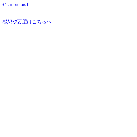
© kujirahand
感想や要望はこちらへ