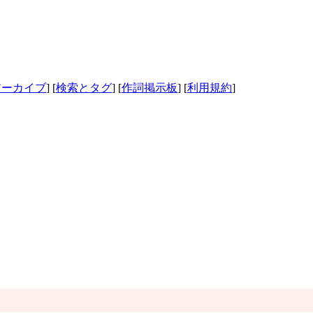
アーカイブ
] [
検索とタグ
] [
作詞掲示板
] [
利用規約
]