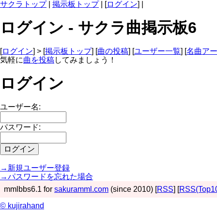
サクラトップ
|
掲示板トップ
| [
ログイン
] |
ログイン - サクラ曲掲示板6
[
ログイン
] > [
掲示板トップ
] [
曲の投稿
] [
ユーザー一覧
] [
名曲ア
気軽に
曲を投稿
してみましょう！
ログイン
ユーザー名:
パスワード:
→新規ユーザー登録
→パスワードを忘れた場合
mmlbbs6.1 for
sakuramml.com
(since 2010) [
RSS
] [
RSS(Top1
© kujirahand