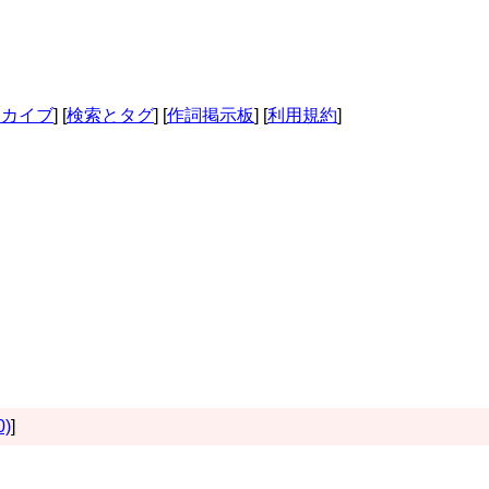
ーカイブ
] [
検索とタグ
] [
作詞掲示板
] [
利用規約
]
0)
]