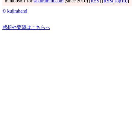
mmlbbs6.1 for
sakuramml.com
(since 2010) [
RSS
] [
RSS(Top10)
]
© kujirahand
感想や要望はこちらへ