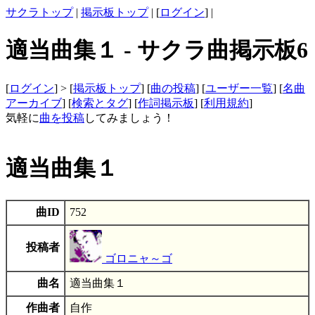
サクラトップ
|
掲示板トップ
| [
ログイン
] |
適当曲集１ - サクラ曲掲示板6
[
ログイン
] > [
掲示板トップ
] [
曲の投稿
] [
ユーザー一覧
] [
名曲
アーカイブ
] [
検索とタグ
] [
作詞掲示板
] [
利用規約
]
気軽に
曲を投稿
してみましょう！
適当曲集１
曲ID
752
投稿者
ゴロニャ～ゴ
曲名
適当曲集１
作曲者
自作