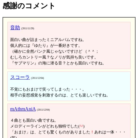
感謝のコメント
音助
(2011/11/29)
面白い曲が詰まったミニアルバムですね。
個人的には『ゆたり』が一番好きです。
（確かに全然パンク風じゃないですけど （＾＾；
むしろカントリー風？なノリが気持ち良いです。
『サブマリン』の海に潜る音？とかも面白いですね。
スコーラ
(2011/12/04)
不覚にもおまけで笑ってしまった・・・。
相手の妄想感覚を刺激するのは、とても楽しいですね。
mAthmAniA
(2011/12/04)
４曲とも面白い曲ですね。
メロディーラインがどれも独特でした(
^
^
)
「おまけ」は、とても驚くものがありました
！
あれは一体・・・
(笑)