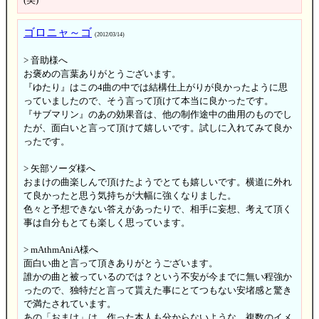
ゴロニャ～ゴ
(2012/03/14)
> 音助様へ
お褒めの言葉ありがとうございます。
『ゆたり』はこの4曲の中では結構仕上がりが良かったように思
っていましたので、そう言って頂けて本当に良かったです。
『サブマリン』のあの効果音は、他の制作途中の曲用のものでし
たが、面白いと言って頂けて嬉しいです。試しに入れてみて良か
ったです。
> 矢部ソーダ様へ
おまけの曲楽しんで頂けたようでとても嬉しいです。横道に外れ
て良かったと思う気持ちが大幅に強くなりました。
色々と予想できない答えがあったりで、相手に妄想、考えて頂く
事は自分もとても楽しく思っています。
> mAthmAniA様へ
面白い曲と言って頂きありがとうございます。
誰かの曲と被っているのでは？という不安が今までに無い程強か
ったので、独特だと言って貰えた事にとてつもない安堵感と驚き
で満たされています。
あの「おまけ」は、作った本人も分からないような、複数のイメ