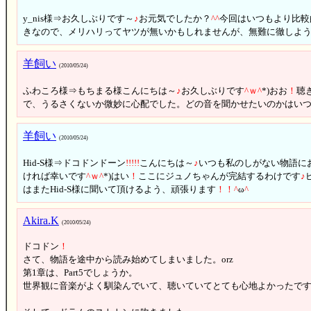
y_nis様⇒お久しぶりです～
♪
お元気でしたか？
^
^
今回はいつもより比較
きなので、メリハリってヤツが無いかもしれませんが、無難に徹しよ
羊飼い
(2010/05/24)
ふわころ様⇒もちまる様こんにちは～
♪
お久しぶりです
^
ｗ
^
*)おお
！
聴
で、うるさくないか微妙に心配でした。どの音を聞かせたいのかはい
羊飼い
(2010/05/24)
Hid-S様⇒ドコドンドーン
!
!
!
!
!
こんにちは～
♪
いつも私のしがない物語に
ければ幸いです
^
ｗ
^
*)はい
！
ここにジュノちゃんが完結するわけです
♪
はまたHid-S様に聞いて頂けるよう、頑張ります
！
！
^
ω
^
Akira.K
(2010/05/24)
ドコドン
！
さて、物語を途中から読み始めてしまいました。orz
第1章は、Part5でしょうか。
世界観に音楽がよく馴染んでいて、聴いていてとても心地よかったで