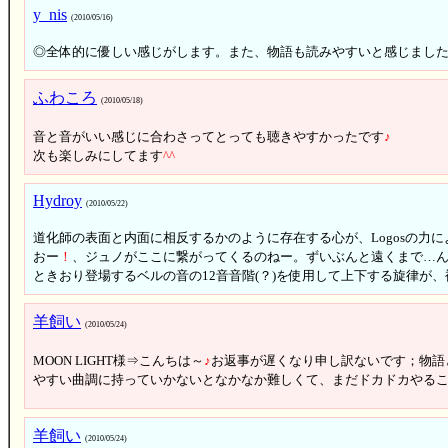
y_nis
(2010/05/16)
◎全体的に優しい感じがします。また、物語も読みやすいと感じまし
ふわころ
(2010/05/18)
音と音がいい感じに合わさってとっても聴きやすかったです
♪
次も楽しみにしてます
^
^
Hydroy
(2010/05/22)
道化師の表面と内面に相反するかのように存在する心が、Logosの力
おー
！
、ジュノがここに繋がってくるのねー。ずいぶんと遠くまで…ん？
ときおり登場するベルの音の12音音階(？)を使用して上下する旋律
羊飼い
(2010/05/24)
MOON LIGHT様⇒こんちは～
♪
お返事が遅くなり申し訳ないです；物語
やすい曲調に持っていかないとなかなか難しくて、まだドカドカやるこ
羊飼い
(2010/05/24)