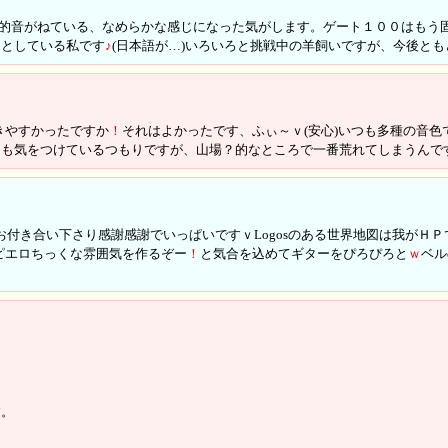
的音がねている、なめらかな感じになった気がします。ゲート１００はもう
うとしている私です
♪
(日本語が…)いろいろと挑戦中の羊飼いですが、今後と
きやすかったですか
！
それはよかったです、ふぃ～ｖ(安心)いつも多種の音
つも気をつけているつもりですが、山場？的なところで一番荒れてしまうんで
お付き合い下さり感謝感謝でいっぱいですｖLogosのある世界地図は我がＨ
ピエロちっくな雰囲気を作るぞー
！
と気合を込めてギターをぴろぴろと
ｗ
ベル
す。