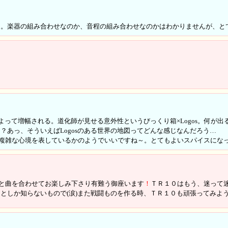
た。楽器の組み合わせなのか、音程の組み合わせなのかはわかりませんが、と
によって増幅される。道化師が見せる意外性というびっくり箱×Logos。何が
あっ、そういえばLogosのある世界の地図ってどんな感じなんだろう…
が、複雑な心境を表しているかのようでいいですね～。とてもよいスパイスにな
と曲を合わせてお楽しみ下さり有難う御座います
！
ＴＲ１０はもう、迷って
としか知らないもので(涙)また戦闘ものを作る時、ＴＲ１０も頑張ってみよ