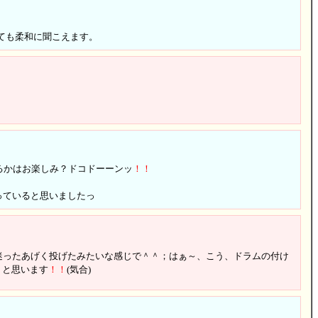
ても柔和に聞こえます。
出るかはお楽しみ？ドコドーーンッ
！
！
っていると思いましたっ
迷ったあげく投げたみたいな感じで＾＾；はぁ～、こう、ドラムの付け
うと思います
！
！
(気合)