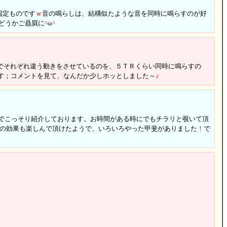
固定ものです
ｗ
音の鳴らしは、結構似たような音を同時に鳴らすのが好
もどうかご贔屓に
^
ω
^
色でそれぞれ違う動きをさせているのを、５ＴＲくらい同時に鳴らすの
す；コメントを見て、なんだか少しホッとしました～
♪
Ｐでこっそり紹介しております。お時間がある時にでもチラリと覗いて頂
の効果も楽しんで頂けたようで、いろいろやった甲斐がありました
！
で