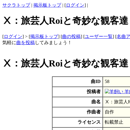
サクラトップ
|
掲示板トップ
| [
ログイン
] |
Ⅹ：旅芸人Roiと奇妙な観客達 
[
ログイン
] > [
掲示板トップ
] [
曲の投稿
] [
ユーザー一覧
] [
名曲
気軽に
曲を投稿
してみましょう！
Ⅹ：旅芸人Roiと奇妙な観客達
曲ID
58
投稿者
羊
曲名
Ⅹ：旅芸人R
作曲者
自作
ライセンス
転載禁止