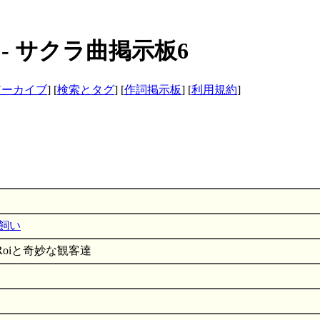
- サクラ曲掲示板6
アーカイブ
] [
検索とタグ
] [
作詞掲示板
] [
利用規約
]
飼い
oiと奇妙な観客達