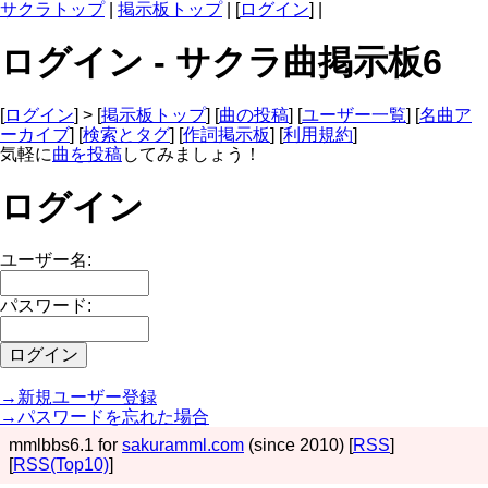
サクラトップ
|
掲示板トップ
| [
ログイン
] |
ログイン - サクラ曲掲示板6
[
ログイン
] > [
掲示板トップ
] [
曲の投稿
] [
ユーザー一覧
] [
名曲ア
ーカイブ
] [
検索とタグ
] [
作詞掲示板
] [
利用規約
]
気軽に
曲を投稿
してみましょう！
ログイン
ユーザー名:
パスワード:
→新規ユーザー登録
→パスワードを忘れた場合
mmlbbs6.1 for
sakuramml.com
(since 2010) [
RSS
]
[
RSS(Top10)
]