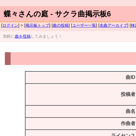
蝶々さんの庭 - サクラ曲掲示板6
[
ログイン
] > [
掲示板トップ
] [
曲の投稿
] [
ユーザー一覧
] [
名曲アーカイブ
] [
検
気軽に
曲を投稿
してみましょう！
曲ID
投稿者
曲名
作曲者
ライセンス