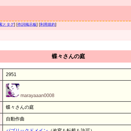
索とタグ
] [
作詞掲示板
] [
利用規約
]
蝶々さんの庭
2951
marayaaan0008
蝶々さんの庭
自動作曲
パブリックドメイン
（改変も転載も許可）