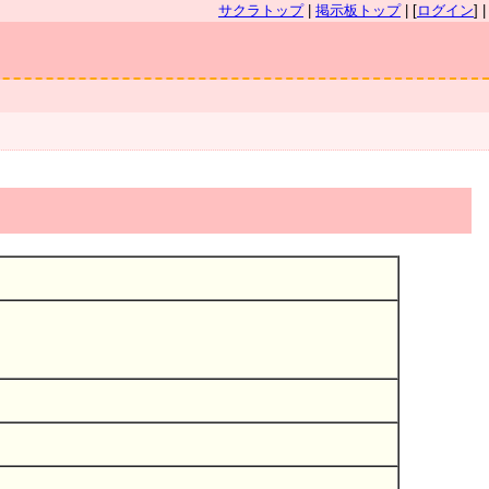
サクラトップ
|
掲示板トップ
| [
ログイン
] |