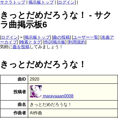
サクラトップ
|
掲示板トップ
| [
ログイン
] |
きっとだめだろうな！ - サク
ラ曲掲示板6
[
ログイン
] > [
掲示板トップ
] [
曲の投稿
] [
ユーザー一覧
] [
名曲ア
ーカイブ
] [
検索とタグ
] [
作詞掲示板
] [
利用規約
]
気軽に
曲を投稿
してみましょう！
きっとだめだろうな！
曲ID
2920
投稿者
marayaaan0008
曲名
きっとだめだろうな！
作曲者
AI作曲