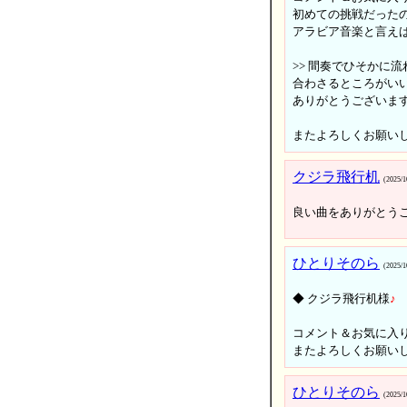
初めての挑戦だった
アラビア音楽と言え
>> 間奏でひそかに
合わさるところがいい
ありがとうございま
またよろしくお願い
クジラ飛行机
(2025/1
良い曲をありがとう
ひとりそのら
(2025/1
◆ クジラ飛行机様
♪
コメント＆お気に入
またよろしくお願い
ひとりそのら
(2025/1