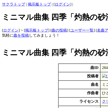
サクラトップ
|
掲示板トップ
| [
ログイン
] |
ミニマル曲集 四季「灼熱の砂漠
[
ログイン
] > [
掲示板トップ
] [
曲の投稿
] [
ユーザー一覧
] [
名曲
気軽に
曲を投稿
してみましょう！
ミニマル曲集 四季「灼熱の砂
曲ID
284
投稿者
曲名
ミ
作曲者
ひ
ライセンス
ク