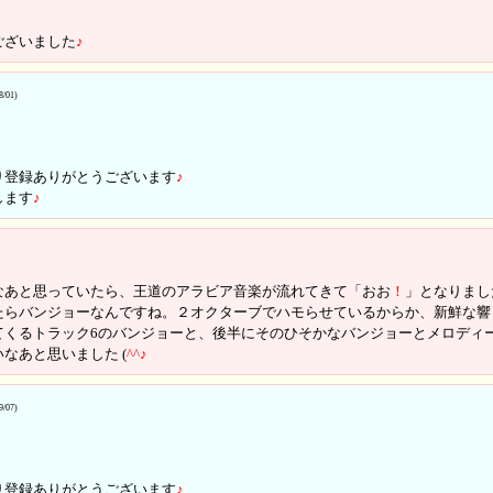
ございました
♪
8/01)
り登録ありがとうございます
♪
します
♪
なあと思っていたら、王道のアラビア音楽が流れてきて「おお
！
」となりました
たらバンジョーなんですね。２オクターブでハモらせているからか、新鮮な
てくるトラック6のバンジョーと、後半にそのひそかなバンジョーとメロディ
なあと思いました (
^
^
♪
9/07)
り登録ありがとうございます
♪