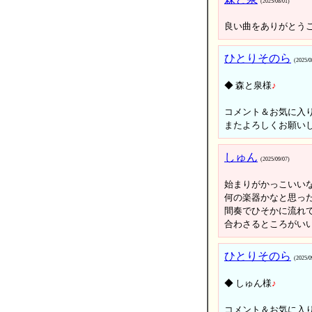
(2025/08/01)
良い曲をありがとう
ひとりそのら
(2025/0
◆ 森と泉様
♪
コメント＆お気に入
またよろしくお願い
しゅん
(2025/09/07)
始まりがかっこいい
何の楽器かなと思っ
間奏でひそかに流れ
合わさるところがいい
ひとりそのら
(2025/0
◆ しゅん様
♪
コメント＆お気に入