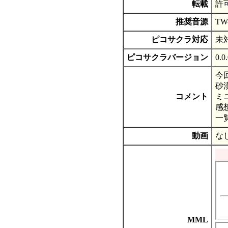
転載
許
推奨音源
T
ピコサクラ対応
未
ピコサクラバージョン
0.0
今
砂
コメント
ミ
感
一
動画
な
MML