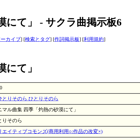
にて」 - サクラ曲掲示板6
アーカイブ
] [
検索とタグ
] [
作詞掲示板
] [
利用規約
]
漠にて」
0
ひとりそのら
ニマル曲集 四季「灼熱の砂漠にて」
とりそのら
リエイティブコモンズ(商用利用○:作品の改変×)