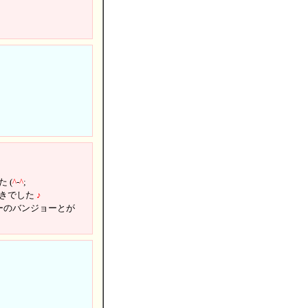
 (
^
-
^
;
響きでした
♪
ーのバンジョーとが