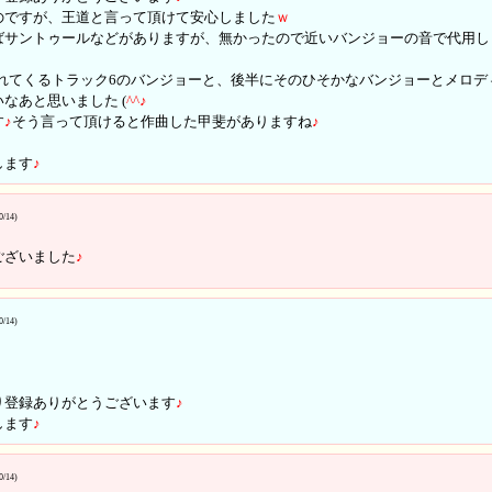
のですが、王道と言って頂けて安心しました
ｗ
ばサントゥールなどがありますが、無かったので近いバンジョーの音で代用し
流れてくるトラック6のバンジョーと、後半にそのひそかなバンジョーとメロ
なあと思いました (
^
^
♪
す
♪
そう言って頂けると作曲した甲斐がありますね
♪
します
♪
0/14)
ございました
♪
0/14)
り登録ありがとうございます
♪
します
♪
0/14)