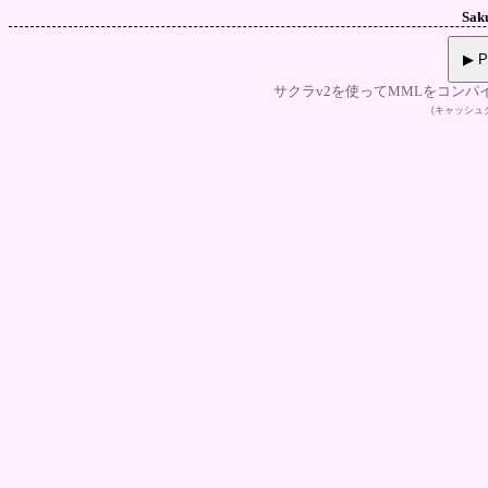
Sak
▶ P
サクラv2を使ってMMLをコンパ
(キャッシ