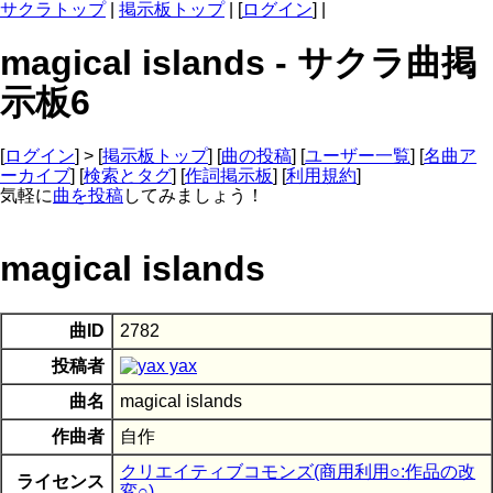
サクラトップ
|
掲示板トップ
| [
ログイン
] |
magical islands - サクラ曲掲
示板6
[
ログイン
] > [
掲示板トップ
] [
曲の投稿
] [
ユーザー一覧
] [
名曲ア
ーカイブ
] [
検索とタグ
] [
作詞掲示板
] [
利用規約
]
気軽に
曲を投稿
してみましょう！
magical islands
曲ID
2782
投稿者
yax
曲名
magical islands
作曲者
自作
クリエイティブコモンズ(商用利用○:作品の改
ライセンス
変○)