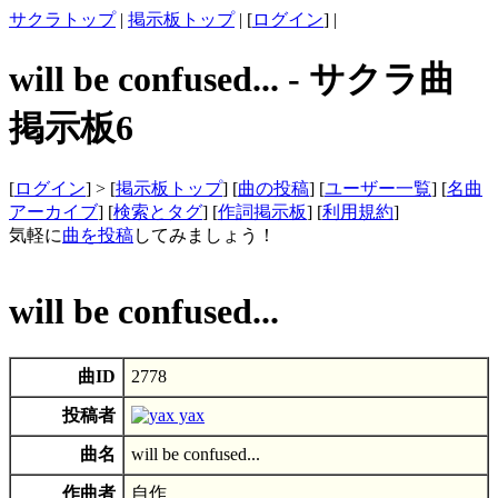
サクラトップ
|
掲示板トップ
| [
ログイン
] |
will be confused... - サクラ曲
掲示板6
[
ログイン
] > [
掲示板トップ
] [
曲の投稿
] [
ユーザー一覧
] [
名曲
アーカイブ
] [
検索とタグ
] [
作詞掲示板
] [
利用規約
]
気軽に
曲を投稿
してみましょう！
will be confused...
曲ID
2778
投稿者
yax
曲名
will be confused...
作曲者
自作