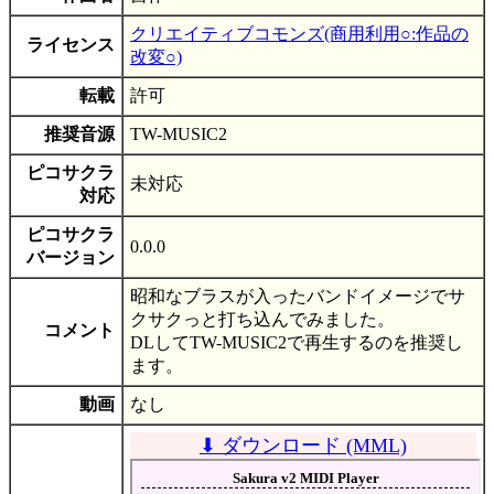
クリエイティブコモンズ(商用利用○:作品の
ライセンス
改変○)
転載
許可
推奨音源
TW-MUSIC2
ピコサクラ
未対応
対応
ピコサクラ
0.0.0
バージョン
昭和なブラスが入ったバンドイメージでサ
クサクっと打ち込んでみました。
コメント
DLしてTW-MUSIC2で再生するのを推奨し
ます。
動画
なし
⬇ ダウンロード (MML)