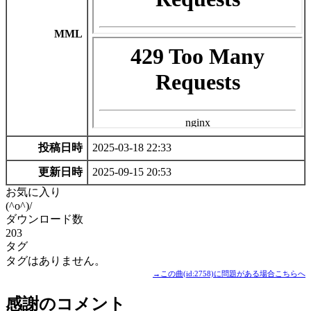
MML
投稿日時
2025-03-18 22:33
更新日時
2025-09-15 20:53
お気に入り
(^o^)/
ダウンロード数
203
タグ
タグはありません。
→この曲(id:2758)に問題がある場合こちらへ
感謝のコメント