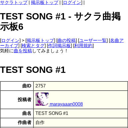
サクラトップ
|
掲示板トップ
| [
ログイン
] |
TEST SONG #1 - サクラ曲掲
示板6
[
ログイン
] > [
掲示板トップ
] [
曲の投稿
] [
ユーザー一覧
] [
名曲ア
ーカイブ
] [
検索とタグ
] [
作詞掲示板
] [
利用規約
]
気軽に
曲を投稿
してみましょう！
TEST SONG #1
曲ID
2757
投稿者
marayaaan0008
曲名
TEST SONG #1
作曲者
自作