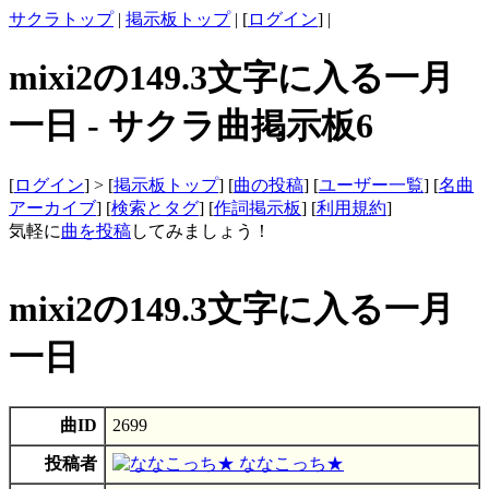
サクラトップ
|
掲示板トップ
| [
ログイン
] |
mixi2の149.3文字に入る一月
一日 - サクラ曲掲示板6
[
ログイン
] > [
掲示板トップ
] [
曲の投稿
] [
ユーザー一覧
] [
名曲
アーカイブ
] [
検索とタグ
] [
作詞掲示板
] [
利用規約
]
気軽に
曲を投稿
してみましょう！
mixi2の149.3文字に入る一月
一日
曲ID
2699
投稿者
ななこっち★