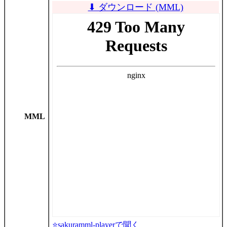
⬇ ダウンロード (MML)
MML
⭐sakuramml-playerで聞く