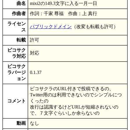
曲名
mixi2の149.3文字に入る一月一日
作曲者
作詞：千家 尊福 作曲：上 真行
ライセン
パブリックドメイン
（改変も転載も許可）
ス
転載
許可
ピコサク
対応
ラ対応
ピコサク
ラバージ
0.1.37
ョン
ピコサクラのURL付きで投稿できるの、
Twitter用のは利用できないのでシンプルにつ
コメント
くったの
改行は認識するけどURLが短縮されないの
で、７文字ぐらいしか余らないの
動画
なし