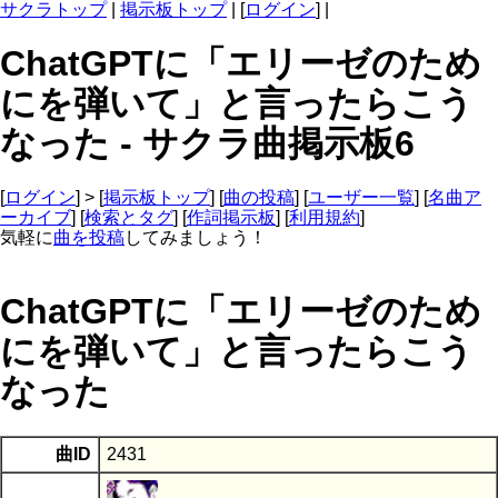
サクラトップ
|
掲示板トップ
| [
ログイン
] |
ChatGPTに「エリーゼのため
にを弾いて」と言ったらこう
なった - サクラ曲掲示板6
[
ログイン
] > [
掲示板トップ
] [
曲の投稿
] [
ユーザー一覧
] [
名曲ア
ーカイブ
] [
検索とタグ
] [
作詞掲示板
] [
利用規約
]
気軽に
曲を投稿
してみましょう！
ChatGPTに「エリーゼのため
にを弾いて」と言ったらこう
なった
曲ID
2431