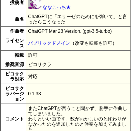
投稿者
ななこっち★
ChatGPTに「エリーゼのためにを弾いて」と言
曲名
ったらこうなった
作曲者
ChatGPT Mar 23 Version. (gpt-3.5-turbo)
ライセン
パブリックドメイン
（改変も転載も許可）
ス
転載
許可
推奨音源
ピコサクラ
ピコサク
対応
ラ対応
ピコサク
ラバージ
0.1.38
ョン
またChatGPTが言うこと聞かず、勝手に作曲し
てしまいました。
コメント
わりといい曲です。数がおかしいのと終わりが
なかったのを追加したのと伴奏を加えてみまし
た