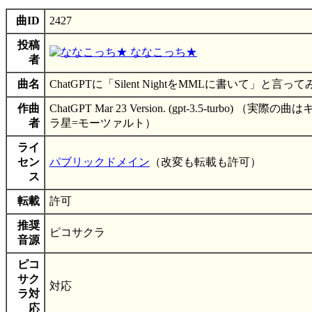
曲ID
2427
投稿
ななこっち★
者
曲名
ChatGPTに「Silent NightをMMLに書いて」と言って
作曲
ChatGPT Mar 23 Version. (gpt-3.5-turbo) （実際の
者
ラ星=モーツァルト）
ライ
セン
パブリックドメイン
（改変も転載も許可）
ス
転載
許可
推奨
ピコサクラ
音源
ピコ
サク
対応
ラ対
応