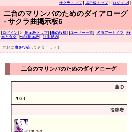
サクラトップ
|
掲示板トップ
| [
ログイン
] |
二台のマリンバのためのダイアローグ
- サクラ曲掲示板6
[
ログイン
] > [
掲示板トップ
] [
曲の投稿
] [
ユーザー一覧
] [
名曲アーカイブ
] [
検
索とタグ
] [
作詞掲示板
] [
利用規約
]
気軽に
曲を投稿
してみましょう！
二台のマリンバのためのダイアローグ
曲ID
2033
投稿者
mugen