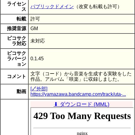
ライセン
パブリックドメイン
（改変も転載も許可）
ス
転載
許可
推奨音源
GM
ピコサク
未対応
ラ対応
ピコサク
ラバージ
0.1.45
ョン
文字（コード）から音楽を生成する実験をした
コメント
作品。アルバム「咲楽」に収録しました。
[🔗外部]
動画
https://yamazawa.bandcamp.com/track/uta-...
⬇ ダウンロード (MML)