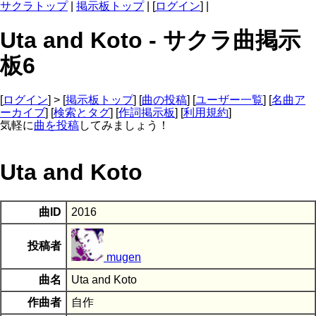
サクラトップ
|
掲示板トップ
| [
ログイン
] |
Uta and Koto - サクラ曲掲示
板6
[
ログイン
] > [
掲示板トップ
] [
曲の投稿
] [
ユーザー一覧
] [
名曲ア
ーカイブ
] [
検索とタグ
] [
作詞掲示板
] [
利用規約
]
気軽に
曲を投稿
してみましょう！
Uta and Koto
曲ID
2016
投稿者
mugen
曲名
Uta and Koto
作曲者
自作