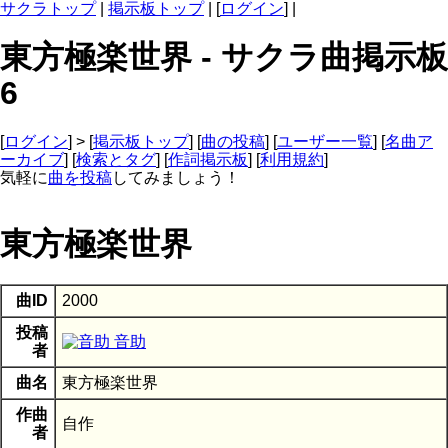
サクラトップ
|
掲示板トップ
| [
ログイン
] |
東方極楽世界 - サクラ曲掲示板
6
[
ログイン
] > [
掲示板トップ
] [
曲の投稿
] [
ユーザー一覧
] [
名曲ア
ーカイブ
] [
検索とタグ
] [
作詞掲示板
] [
利用規約
]
気軽に
曲を投稿
してみましょう！
東方極楽世界
曲ID
2000
投稿
音助
者
曲名
東方極楽世界
作曲
自作
者