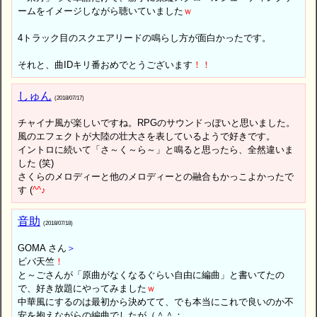
ームをイメージしながら聴いていました
ｗ
4トラック目のスクエアリードの鳴らし方が面白かったです。
それと、曲IDキリ番おめでとうございます
！
！
しゅん
(2018/07/17)
チャイナ風が楽しいですね。RPGのサウンドっぽいと思いました。
風のエフェクトが大陸の壮大さを表しているようで好きです。
イントロに続いて「さ～く～ら～」と鳴ると思ったら、全然違いま
した (笑)
さくらのメロディーと他のメロディーとの融合もかっこよかったで
す (
^
^
♪
音助
(2018/07/18)
GOMA さん
＞
ビバ天竺
！
と～ごさんが「原曲がなくなるぐらい自由に編曲」と書いてたの
で、好き放題にやってみました
ｗ
中華風にするのは最初から決めてて、でも本当にこれで良いのか不
安を抱えながらの編曲でしたが（＾＾；