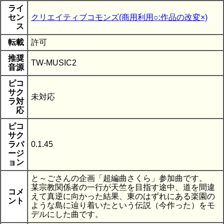
ライ
セン
クリエイティブコモンズ(商用利用○:作品の改変×)
ス
転載
許可
推奨
TW-MUSIC2
音源
ピコ
サク
未対応
ラ対
応
ピコ
サク
ラバ
0.1.45
ージ
ョン
と～ごさんの企画「超編曲さくら」参加曲です。
某宗教関係者の一行が天竺を目指す途中、道を間違
コメ
えて真逆に向かった結果、東のはずれにある楽園の
ント
ような島に辿り着いたという伝説（今作った）をモ
デルにした曲です。