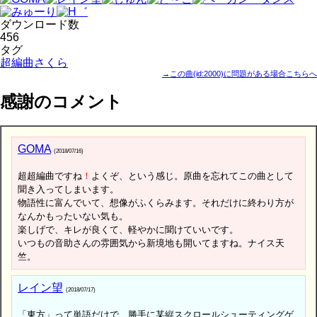
ダウンロード数
456
タグ
超編曲さくら
→この曲(id:2000)に問題がある場合こちらへ
感謝のコメント
GOMA
(2018/07/16)
超超編曲ですね
！
よくぞ、という感じ。原曲を忘れてこの曲として
聞き入ってしまいます。
物語性に富んでいて、想像がふくらみます。それだけに終わり方が
なんかもったいない気も。
楽しげで、キレが良くて、軽やかに聞けていいです。
いつもの音助さんの雰囲気から新境地も開いてますね。ナイス天
竺。
レイン望
(2018/07/17)
「東方」って単語だけで、勝手に某縦スクロールシューティングゲ