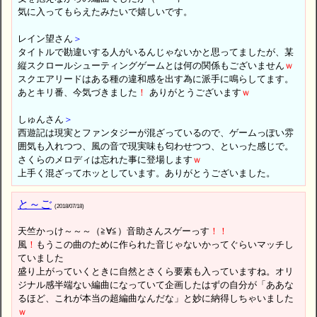
気に入ってもらえたみたいで嬉しいです。
レイン望さん
＞
タイトルで勘違いする人がいるんじゃないかと思ってましたが、某
縦スクロールシューティングゲームとは何の関係もございません
ｗ
スクエアリードはある種の違和感を出す為に派手に鳴らしてます。
あとキリ番、今気づきました
！
ありがとうございます
ｗ
しゅんさん
＞
西遊記は現実とファンタジーが混ざっているので、ゲームっぽい雰
囲気も入れつつ、風の音で現実味も匂わせつつ、といった感じで。
さくらのメロディは忘れた事に登場します
ｗ
上手く混ざってホッとしています。ありがとうございました。
と～ご
(2018/07/18)
天竺かっけ～～～（≧∀≦）音助さんスゲーっす
！
！
風
！
もうこの曲のために作られた音じゃないかってぐらいマッチし
ていました
盛り上がっていくときに自然とさくら要素も入っていますね。オリ
ジナル感半端ない編曲になっていて企画したはずの自分が「ああな
るほど、これが本当の超編曲なんだな」と妙に納得しちゃいました
ｗ