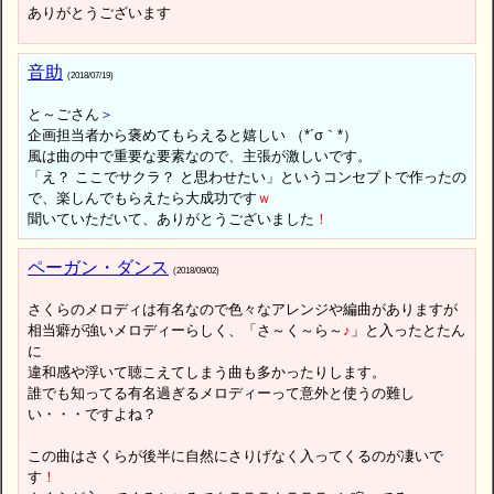
ありがとうございます
音助
(2018/07/19)
と～ごさん
＞
企画担当者から褒めてもらえると嬉しい （*´σ｀*）
風は曲の中で重要な要素なので、主張が激しいです。
「え？ ここでサクラ？ と思わせたい」というコンセプトで作ったの
で、楽しんでもらえたら大成功です
ｗ
聞いていただいて、ありがとうございました
！
ペーガン・ダンス
(2018/09/02)
さくらのメロディは有名なので色々なアレンジや編曲がありますが
相当癖が強いメロディーらしく、「さ～く～ら～
♪
」と入ったとたん
に
違和感や浮いて聴こえてしまう曲も多かったりします。
誰でも知ってる有名過ぎるメロディーって意外と使うの難し
い・・・ですよね？
この曲はさくらが後半に自然にさりげなく入ってくるのが凄いで
す
！