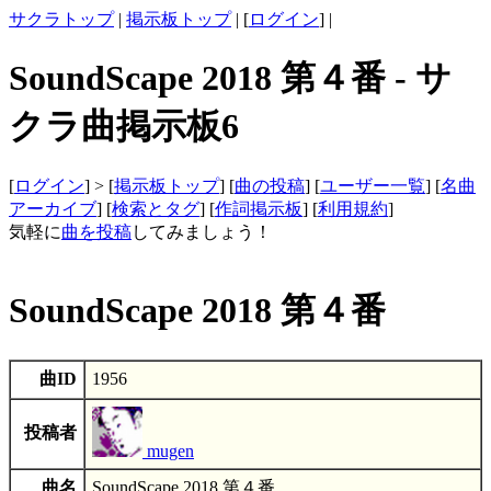
サクラトップ
|
掲示板トップ
| [
ログイン
] |
SoundScape 2018 第４番 - サ
クラ曲掲示板6
[
ログイン
] > [
掲示板トップ
] [
曲の投稿
] [
ユーザー一覧
] [
名曲
アーカイブ
] [
検索とタグ
] [
作詞掲示板
] [
利用規約
]
気軽に
曲を投稿
してみましょう！
SoundScape 2018 第４番
曲ID
1956
投稿者
mugen
曲名
SoundScape 2018 第４番