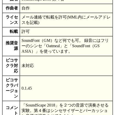
作曲者
自作
ライセ
メール連絡で転載を許可(MML内にメールアドレ
ンス
スを記載)
転載
許可
SoundFont（GM）など何でも可。 録音にはフリ
推奨音
ーのシンセ「Oatmeal」と「SoundFont（GS
源
ASIA）」を使っています。
ピコサ
クラ対
未対応
応
ピコサ
クラバ
0.1.45
ージョ
ン
「SoundScape 2018」を２つの音源で演奏させる
コメン
実験。第４番はシンセサイザーとパーカッショ
ト