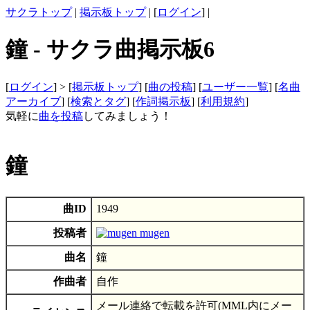
サクラトップ
|
掲示板トップ
| [
ログイン
] |
鐘 - サクラ曲掲示板6
[
ログイン
] > [
掲示板トップ
] [
曲の投稿
] [
ユーザー一覧
] [
名曲
アーカイブ
] [
検索とタグ
] [
作詞掲示板
] [
利用規約
]
気軽に
曲を投稿
してみましょう！
鐘
曲ID
1949
投稿者
mugen
曲名
鐘
作曲者
自作
メール連絡で転載を許可(MML内にメー