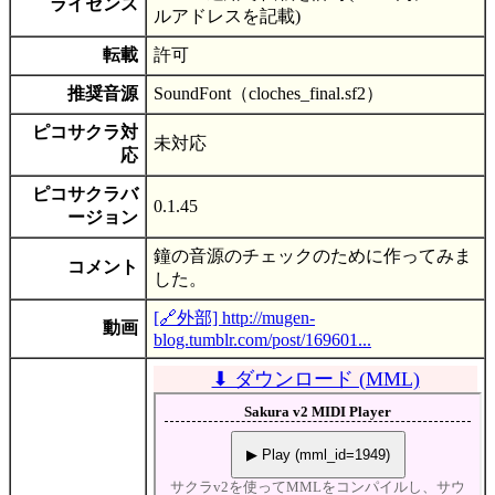
ライセンス
ルアドレスを記載)
転載
許可
推奨音源
SoundFont（cloches_final.sf2）
ピコサクラ対
未対応
応
ピコサクラバ
0.1.45
ージョン
鐘の音源のチェックのために作ってみま
コメント
した。
[🔗外部] http://mugen-
動画
blog.tumblr.com/post/169601...
⬇ ダウンロード (MML)