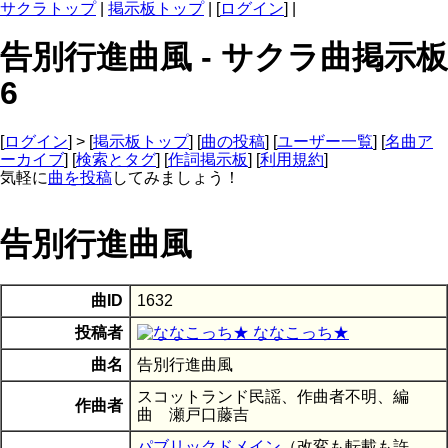
サクラトップ
|
掲示板トップ
| [
ログイン
] |
告別行進曲風 - サクラ曲掲示板
6
[
ログイン
] > [
掲示板トップ
] [
曲の投稿
] [
ユーザー一覧
] [
名曲ア
ーカイブ
] [
検索とタグ
] [
作詞掲示板
] [
利用規約
]
気軽に
曲を投稿
してみましょう！
告別行進曲風
曲ID
1632
投稿者
ななこっち★
曲名
告別行進曲風
スコットランド民謡、作曲者不明、編
作曲者
曲 瀬戸口藤吉
パブリックドメイン
（改変も転載も許