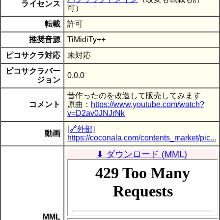
ライセンス
可）
転載
許可
推奨音源
TiMidiTy++
ピコサクラ対応
未対応
ピコサクラバー
0.0.0
ジョン
昔作ったのを改造して販売してみます
コメント
原曲：
https://www.youtube.com/watch?
v=D2av0JNJrNk
[🔗外部]
動画
https://coconala.com/contents_market/pic...
⬇ ダウンロード (MML)
MML