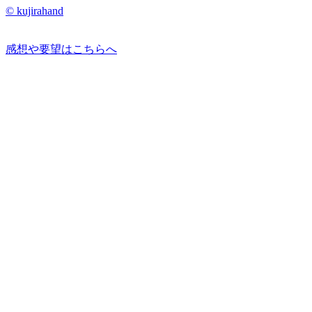
© kujirahand
感想や要望はこちらへ