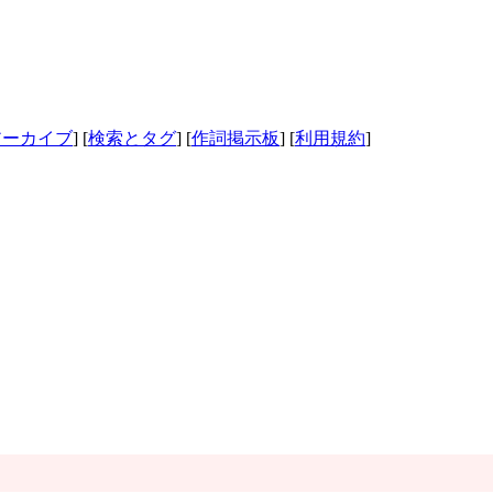
アーカイブ
] [
検索とタグ
] [
作詞掲示板
] [
利用規約
]