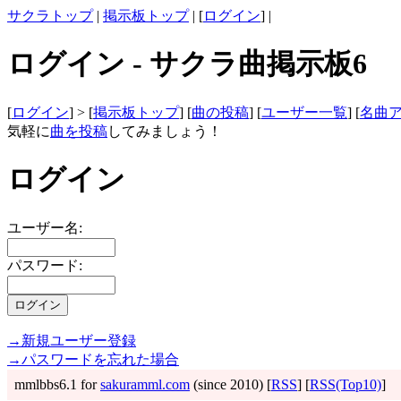
サクラトップ
|
掲示板トップ
| [
ログイン
] |
ログイン - サクラ曲掲示板6
[
ログイン
] > [
掲示板トップ
] [
曲の投稿
] [
ユーザー一覧
] [
名曲
気軽に
曲を投稿
してみましょう！
ログイン
ユーザー名:
パスワード:
→新規ユーザー登録
→パスワードを忘れた場合
mmlbbs6.1 for
sakuramml.com
(since 2010) [
RSS
] [
RSS(Top10)
]