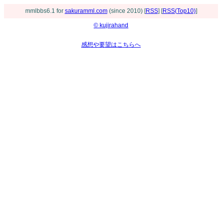
mmlbbs6.1 for
sakuramml.com
(since 2010) [
RSS
] [
RSS(Top10)
]
© kujirahand
感想や要望はこちらへ