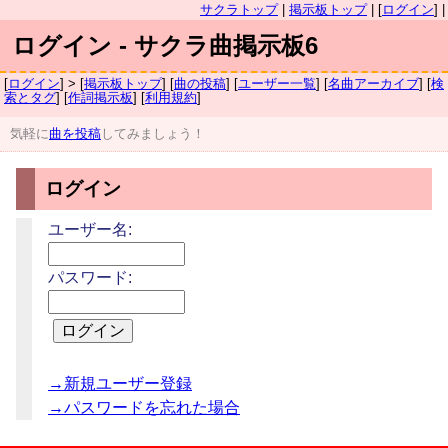
サクラトップ
|
掲示板トップ
| [
ログイン
] |
ログイン - サクラ曲掲示板6
[
ログイン
] > [
掲示板トップ
] [
曲の投稿
] [
ユーザー一覧
] [
名曲アーカイブ
] [
検
索とタグ
] [
作詞掲示板
] [
利用規約
]
気軽に
曲を投稿
してみましょう！
ログイン
ユーザー名:
パスワード:
→新規ユーザー登録
→パスワードを忘れた場合