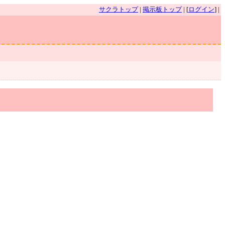
サクラトップ
|
掲示板トップ
| [
ログイン
] |