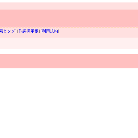
索とタグ
] [
作詞掲示板
] [
利用規約
]