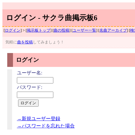
ログイン - サクラ曲掲示板6
[
ログイン
] > [
掲示板トップ
] [
曲の投稿
] [
ユーザー一覧
] [
名曲アーカイブ
] [
検
気軽に
曲を投稿
してみましょう！
ログイン
ユーザー名:
パスワード:
→新規ユーザー登録
→パスワードを忘れた場合