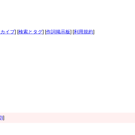
ーカイブ
] [
検索とタグ
] [
作詞掲示板
] [
利用規約
]
0)
]