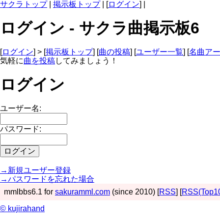
サクラトップ
|
掲示板トップ
| [
ログイン
] |
ログイン - サクラ曲掲示板6
[
ログイン
] > [
掲示板トップ
] [
曲の投稿
] [
ユーザー一覧
] [
名曲ア
気軽に
曲を投稿
してみましょう！
ログイン
ユーザー名:
パスワード:
→新規ユーザー登録
→パスワードを忘れた場合
mmlbbs6.1 for
sakuramml.com
(since 2010) [
RSS
] [
RSS(Top1
© kujirahand