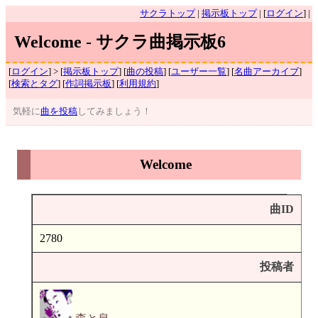
サクラトップ
|
掲示板トップ
| [
ログイン
] |
Welcome - サクラ曲掲示板6
[
ログイン
] > [
掲示板トップ
] [
曲の投稿
] [
ユーザー一覧
] [
名曲アーカイブ
]
[
検索とタグ
] [
作詞掲示板
] [
利用規約
]
気軽に
曲を投稿
してみましょう！
Welcome
曲ID
2780
投稿者