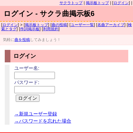
サクラトップ
|
掲示板トップ
| [
ログイン
] |
ログイン - サクラ曲掲示板6
[
ログイン
] > [
掲示板トップ
] [
曲の投稿
] [
ユーザー一覧
] [
名曲アーカイブ
] [
検
索とタグ
] [
作詞掲示板
] [
利用規約
]
気軽に
曲を投稿
してみましょう！
ログイン
ユーザー名:
パスワード:
→新規ユーザー登録
→パスワードを忘れた場合