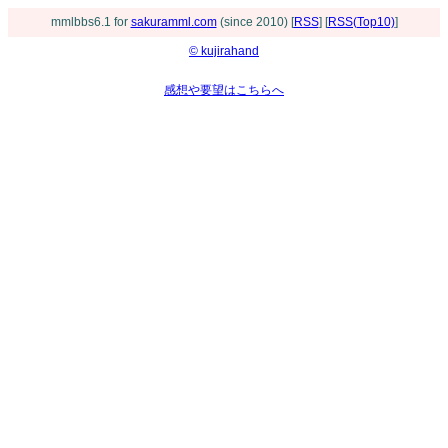
mmlbbs6.1 for
sakuramml.com
(since 2010) [
RSS
] [
RSS(Top10)
]
© kujirahand
感想や要望はこちらへ