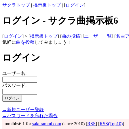
サクラトップ
|
掲示板トップ
| [
ログイン
] |
ログイン - サクラ曲掲示板6
[
ログイン
] > [
掲示板トップ
] [
曲の投稿
] [
ユーザー一覧
] [
名曲
気軽に
曲を投稿
してみましょう！
ログイン
ユーザー名:
パスワード:
→新規ユーザー登録
→パスワードを忘れた場合
mmlbbs6.1 for
sakuramml.com
(since 2010) [
RSS
] [
RSS(Top10)
]