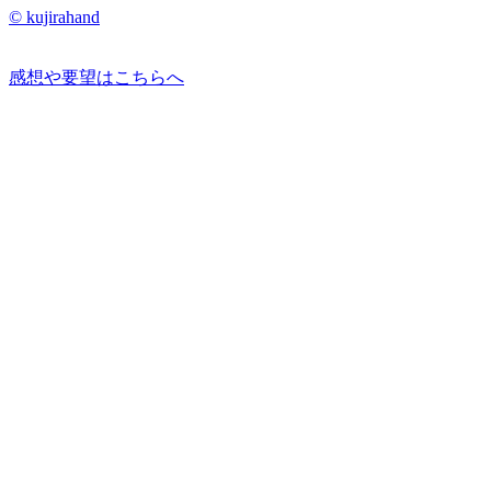
© kujirahand
感想や要望はこちらへ