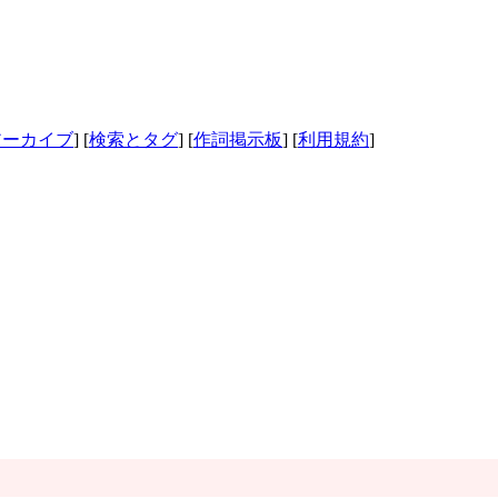
アーカイブ
] [
検索とタグ
] [
作詞掲示板
] [
利用規約
]