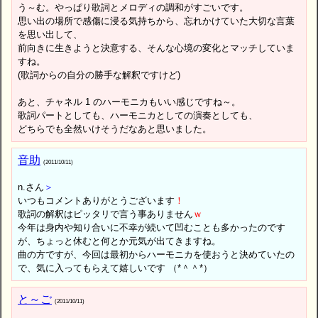
う～む。やっぱり歌詞とメロディの調和がすごいです。
思い出の場所で感傷に浸る気持ちから、忘れかけていた大切な言葉
を思い出して、
前向きに生きようと決意する、そんな心境の変化とマッチしていま
すね。
(歌詞からの自分の勝手な解釈ですけど)
あと、チャネル 1 のハーモニカもいい感じですね～。
歌詞パートとしても、ハーモニカとしての演奏としても、
どちらでも全然いけそうだなあと思いました。
音助
(2011/10/11)
n.さん
＞
いつもコメントありがとうございます
！
歌詞の解釈はピッタリで言う事ありません
ｗ
今年は身内や知り合いに不幸が続いて凹むことも多かったのです
が、ちょっと休むと何とか元気が出てきますね。
曲の方ですが、今回は最初からハーモニカを使おうと決めていたの
で、気に入ってもらえて嬉しいです （*＾＾*）
と～ご
(2011/10/11)