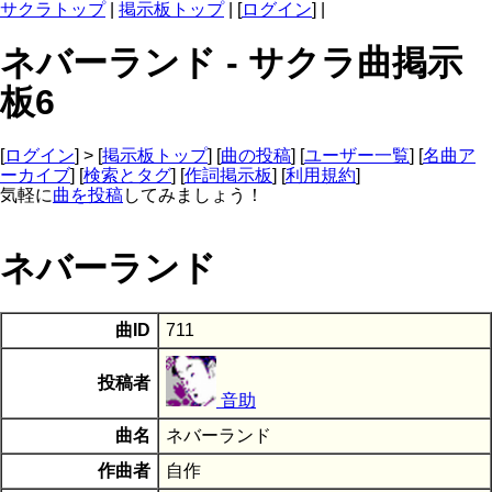
サクラトップ
|
掲示板トップ
| [
ログイン
] |
ネバーランド - サクラ曲掲示
板6
[
ログイン
] > [
掲示板トップ
] [
曲の投稿
] [
ユーザー一覧
] [
名曲ア
ーカイブ
] [
検索とタグ
] [
作詞掲示板
] [
利用規約
]
気軽に
曲を投稿
してみましょう！
ネバーランド
曲ID
711
投稿者
音助
曲名
ネバーランド
作曲者
自作