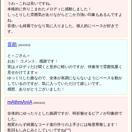
うわ～これは良いですね。
本格的に作りこまれたメロディに感動しました
！
しっとりした雰囲気がありながらどこか力強い印象もあるんですよ
ね。
音使いも綺麗でかなり気に入りました。個人的にベースが好きで
す。
音助
(2011/10/13)
と～ごさん
＞
おお
！
コメント、感謝です
！
実はメロディだけ聞くと意外に軽いのですが、伴奏等で雰囲気重く
見せかけてます
ｗ
ゆっくりした曲なので、全体が単調にならないようにベースを動か
しているのですが、気に入っていただけて嬉しいです。
感想、ありがとうございました
！
mAthmAniA
(2011/11/12)
全体的にゆったりとした曲調ですが、時折魅せるピアノが印象的で
した。
相変わらず綺麗なコード進行作りの上手さには毎度尊敬します
！
歌詞もしみじみとしていいですね(
^
^
)