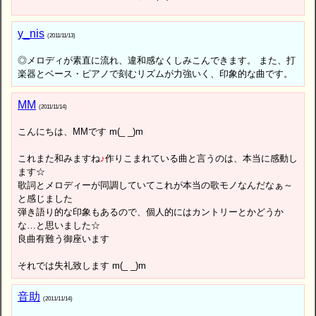
y_nis
(2011/11/13)
◎メロディが素直に流れ、違和感なくしみこんできます。 また、打
楽器とベース・ピアノで刻むリズムが力強いく、印象的な曲です。
MM
(2011/11/14)
こんにちは、MMです m(_ _)m
これまた和みますね
♪
作りこまれている曲と言うのは、本当に感動し
ます☆
歌詞とメロディーが同調していてこれが本当の歌モノなんだなぁ～
と感じました
弾き語り的な印象もあるので、個人的にはカントリーとかどうか
な…と思いました☆
良曲有難う御座います
それでは失礼致します m(_ _)m
音助
(2011/11/14)