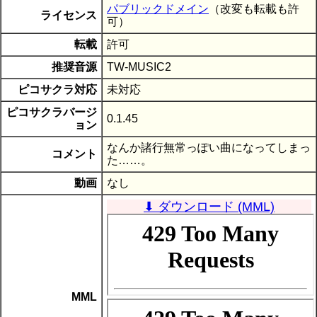
パブリックドメイン
（改変も転載も許
ライセンス
可）
転載
許可
推奨音源
TW-MUSIC2
ピコサクラ対応
未対応
ピコサクラバージ
0.1.45
ョン
なんか諸行無常っぽい曲になってしまっ
コメント
た……。
動画
なし
⬇ ダウンロード (MML)
MML