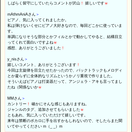
しばらく留守にしていたらコメントが沢山
！
嬉しいです
ｗ
mAthmAniAさん
＞
ピアノ、気に入ってくれましたか。
私は弾けないくせにピアノ大好きなので、毎回どこかに使っていま
す。
単調になりそうな部分とかフィルとかで動かしてやると、結構目立
ってくれて面白いですよね
ｗ
感想、ありがとうございました
！
y_nisさん
＞
嬉しいコメント、ありがとうございます
！
今回は主旋律を目立たせたかったので、バックトラックもメロディ
とか凝らずに全体的なリズムというかノリ重視で作りました。
そういえばピアノは打楽器だって、アンジェラ・アキも言ってまし
たね（関係ないか
ｗ
MMさん
＞
カントリー
！
確かにそんな感じもありますね。
ジャンルのタグ、追加させてもらいました
ｗ
ともあれ、気に入っていただけて嬉しいです。
来年は禁断のボカロに手を出すかもしれないので、そしたらまた聞
いてやってください m（_ _）m