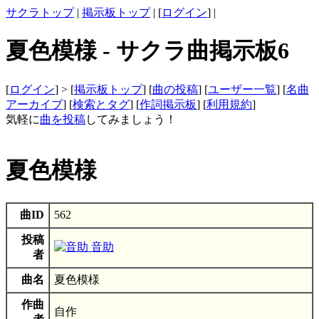
サクラトップ
|
掲示板トップ
| [
ログイン
] |
夏色模様 - サクラ曲掲示板6
[
ログイン
] > [
掲示板トップ
] [
曲の投稿
] [
ユーザー一覧
] [
名曲
アーカイブ
] [
検索とタグ
] [
作詞掲示板
] [
利用規約
]
気軽に
曲を投稿
してみましょう！
夏色模様
曲ID
562
投稿
音助
者
曲名
夏色模様
作曲
自作