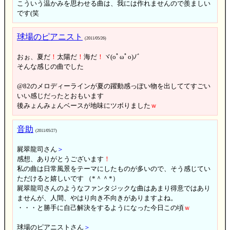
こういう温かみを思わせる曲は、我には作れませんので羨ましい
です(笑
球場のピアニスト
(2011/05/26)
おぉ、夏だ
！
太陽だ
！
海だ
！
ヾ(oﾟωﾟo)ﾉ゛
そんな感じの曲でした
@82のメロディーラインが夏の躍動感っぽい物を出しててすごい
いい感じだったとおもいます
後みょんみょんベースが地味にツボりました
ｗ
音助
(2011/05/27)
屍翠龍司さん
＞
感想、ありがとうございます
！
私の曲は日常風景をテーマにしたものが多いので、そう感じてい
ただけると嬉しいです （*＾＾*）
屍翠龍司さんのようなファンタジックな曲はあまり得意ではあり
ませんが、人間、やはり向き不向きがありますよね。
・・・と勝手に自己解決をするようになった今日この頃
ｗ
球場のピアニストさん
＞