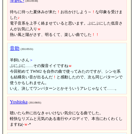
羊飼い
(2011/05/30)
待ちに待った夏休みが来た
！
お出かけしよう～
！
な印象を受けま
した
♪
電子音系を上手く絡ませていると思います。ぶにぶにした低音さ
んがお気に入り
ｗ
熱い風と陽がさす、明るくて、楽しい曲でした
！
！
音助
(2011/05/31)
羊飼いさん
＞
ぶにぶに……その擬音イイですね
ｗ
今回初めて TWM2 を自作の曲で使ってみたのですが、シンセ系
も結構良い音が出るんだ
！
と感動したので、次も同じパターンで
使うかもしれません。
いえ、決してワンパターンとかそういうアレじゃなくて……。
Yoshioka
(2011/06/01)
聴いたら外に出なきゃいけない気分になる曲でした。
軽快なリズムと元気のある進行やメロディで、本当にわくわくし
ますね(-
ｗ
-*