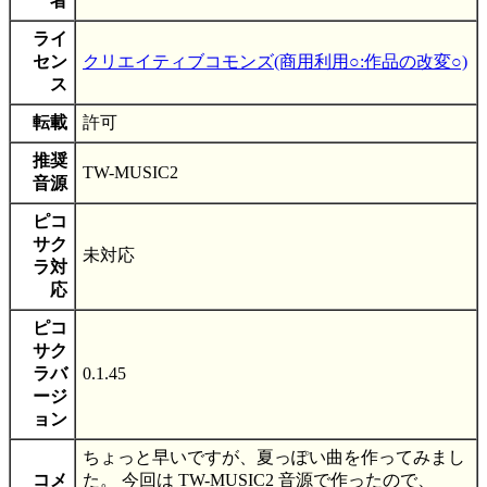
者
ライ
セン
クリエイティブコモンズ(商用利用○:作品の改変○)
ス
転載
許可
推奨
TW-MUSIC2
音源
ピコ
サク
未対応
ラ対
応
ピコ
サク
ラバ
0.1.45
ージ
ョン
ちょっと早いですが、夏っぽい曲を作ってみまし
コメ
た。 今回は TW-MUSIC2 音源で作ったので、