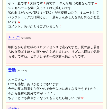
そう、夏です
！
太陽です
！
海です
！
そんな感じの曲なんです
ｗ
シンセベースも気に入ってくれて嬉しいです。
私の曲はだいたいTR1（＋TR9）が主旋律なので、ミュートして
バックトラックだけ聞くと、一層みょんみょんを楽しめるかと思
います
ｗ
コメント、ありがとうございました
！
と～ご
(2011/05/27)
毎回ながら音助様のメロディセンスは流石ですね。夏の蒸し暑さ
も吹き飛ばすほどの爽やかさを感じました。リズムも軽快で気持
ち良いですね。ピアノとギターの演奏も良かったです。
音助
(2011/05/30)
と～ごさん
＞
いつも感想、ありがとうございます
！
今年の夏は節電やら何やらで例年以上に暑くなりそうですから、
今から憂鬱な気分ですが （＾＾；
ちょっとでも爽やかになってもらえたら嬉しいです
ｗ