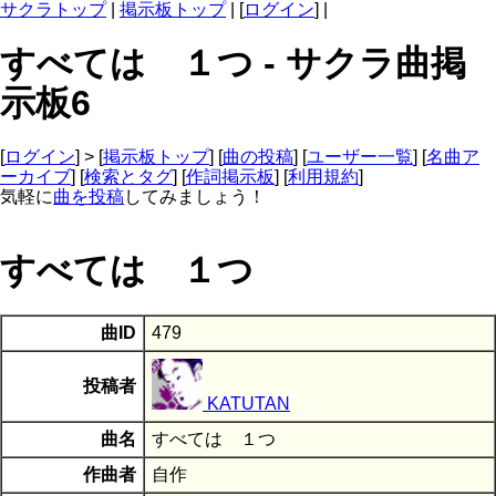
サクラトップ
|
掲示板トップ
| [
ログイン
] |
すべては １つ - サクラ曲掲
示板6
[
ログイン
] > [
掲示板トップ
] [
曲の投稿
] [
ユーザー一覧
] [
名曲ア
ーカイブ
] [
検索とタグ
] [
作詞掲示板
] [
利用規約
]
気軽に
曲を投稿
してみましょう！
すべては １つ
曲ID
479
投稿者
KATUTAN
曲名
すべては １つ
作曲者
自作