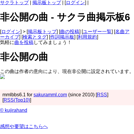
サクラトップ
|
掲示板トップ
| [
ログイン
] |
非公開の曲 - サクラ曲掲示板6
[
ログイン
] > [
掲示板トップ
] [
曲の投稿
] [
ユーザー一覧
] [
名曲ア
ーカイブ
] [
検索とタグ
] [
作詞掲示板
] [
利用規約
]
気軽に
曲を投稿
してみましょう！
非公開の曲
この曲は作者の意向により、現在非公開に設定されています。
mmlbbs6.1 for
sakuramml.com
(since 2010) [
RSS
]
[
RSS(Top10)
]
© kujirahand
感想や要望はこちらへ