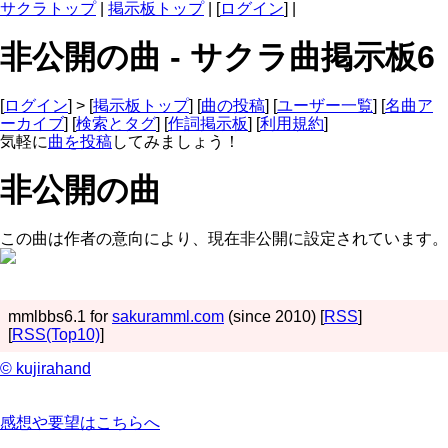
サクラトップ
|
掲示板トップ
| [
ログイン
] |
非公開の曲 - サクラ曲掲示板6
[
ログイン
] > [
掲示板トップ
] [
曲の投稿
] [
ユーザー一覧
] [
名曲ア
ーカイブ
] [
検索とタグ
] [
作詞掲示板
] [
利用規約
]
気軽に
曲を投稿
してみましょう！
非公開の曲
この曲は作者の意向により、現在非公開に設定されています。
mmlbbs6.1 for
sakuramml.com
(since 2010) [
RSS
]
[
RSS(Top10)
]
© kujirahand
感想や要望はこちらへ