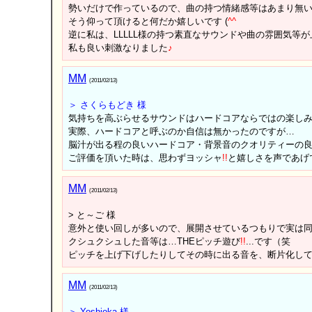
勢いだけで作っているので、曲の持つ情緒感等はあまり無
そう仰って頂けると何だか嬉しいです (
^
^
逆に私は、LLLLL様の持つ素直なサウンドや曲の雰囲気等
私も良い刺激なりました
♪
MM
(2011/02/13)
＞ さくらもどき 様
気持ちを高ぶらせるサウンドはハードコアならではの楽し
実際、ハードコアと呼ぶのか自信は無かったのですが…
脳汁が出る程の良いハードコア・背景音のクオリティーの
ご評価を頂いた時は、思わずヨッシャ
!
!
と嬉しさを声であげて
MM
(2011/02/13)
> と～ご 様
意外と使い回しが多いので、展開させているつもりで実は
クシュクシュした音等は…THEピッチ遊び
!
!
...です（笑
ピッチを上げ下げしたりしてその時に出る音を、断片化して
MM
(2011/02/13)
＞ Yoshioka 様