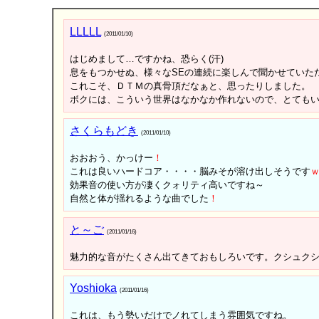
LLLLL
(2011/01/10)
はじめまして…ですかね、恐らく(汗)
息をもつかせぬ、様々なSEの連続に楽しんで聞かせていた
これこそ、ＤＴＭの真骨頂だなぁと、思ったりしました。
ボクには、こういう世界はなかなか作れないので、とても
さくらもどき
(2011/01/10)
おおおう、かっけー
！
これは良いハードコア・・・・脳みそが溶け出しそうです
効果音の使い方が凄くクォリティ高いですね～
自然と体が揺れるような曲でした
！
と～ご
(2011/01/16)
魅力的な音がたくさん出てきておもしろいです。クシュクシ
Yoshioka
(2011/01/16)
これは、もう勢いだけでノれてしまう雰囲気ですね。