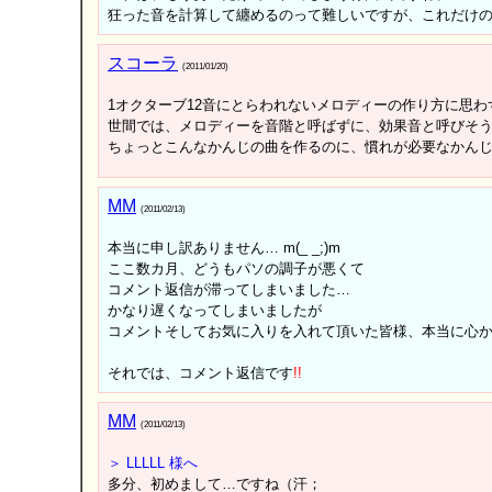
狂った音を計算して纏めるのって難しいですが、これだけの
スコーラ
(2011/01/20)
1オクターブ12音にとらわれないメロディーの作り方に思わ
世間では、メロディーを音階と呼ばずに、効果音と呼びそ
ちょっとこんなかんじの曲を作るのに、慣れが必要なかん
MM
(2011/02/13)
本当に申し訳ありません… m(_ _;)m
ここ数カ月、どうもパソの調子が悪くて
コメント返信が滞ってしまいました…
かなり遅くなってしまいましたが
コメントそしてお気に入りを入れて頂いた皆様、本当に心
それでは、コメント返信です
!
!
MM
(2011/02/13)
＞ LLLLL 様へ
多分、初めまして…ですね（汗；