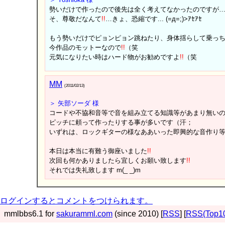
勢いだけで作ったので後先は全く考えてなかったのですが
そ、尊敬だなんて
!
!
…きょ、恐縮です... (=д=;)>ｱｾｱｾ
もう勢いだけでピョンピョン跳ねたり、身体揺らして乗っ
今作品のモットーなので
!
!
（笑
元気になりたい時はハード物がお勧めですよ
!
!
（笑
MM
(2011/02/13)
＞ 矢部ソーダ 様
コードや不協和音等で音を組み立てる知識等があまり無い
ピッチに頼って作ったりする事が多いです（汗；
いずれは、ロックギターの様なああいった即興的な音作り
本日は本当に有難う御座いました
!
!
次回も何かありましたら宜しくお願い致します
!
!
それでは失礼致します m(_ _)m
ログインするとコメントをつけられます。
mmlbbs6.1 for
sakuramml.com
(since 2010) [
RSS
] [
RSS(Top1