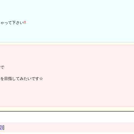
…
ちゃって下さい
!
!
ので
等を目指してみたいです☆
0)
]