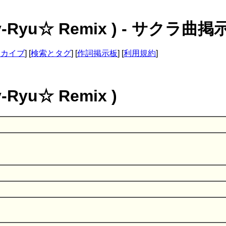
-Key-Ryu☆ Remix ) - サクラ曲
ーカイブ
] [
検索とタグ
] [
作詞掲示板
] [
利用規約
]
y-Ryu☆ Remix )