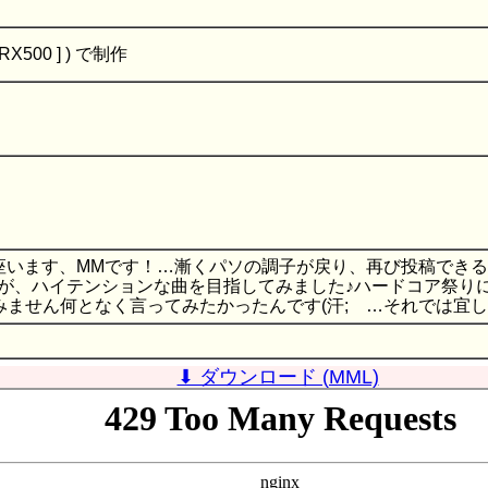
X500 ] ) で制作
座います、MMです！…漸くパソの調子が戻り、再び投稿でき
ですが、ハイテンションな曲を目指してみました♪ハードコア祭
笑<すみません何となく言ってみたかったんです(汗; …それでは宜しく
⬇ ダウンロード (MML)