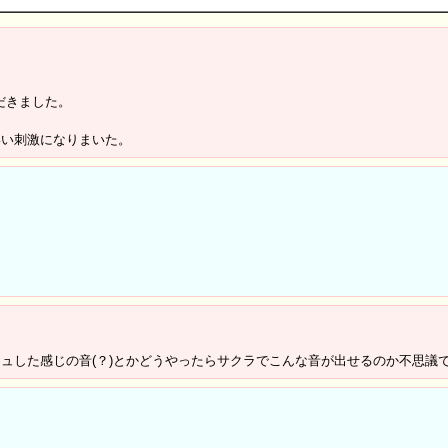
だきました。
いい刺激になりまいた。
ｗ
ュした感じの音(？)とかどうやったらサクラでこんな音が出せるのか不思議