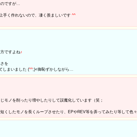
いのですが…
が上手く作れないので、凄く羨ましいです
^
^
み方ですよね
♪
良さを
しまいました (
^
^
;)<御恥ずかしながら…
同じモノを削ったり増やしたりして誤魔化しています（笑；
短くしたモノを長くループさせたり、EPやREV等を弄ってみたり等して色々