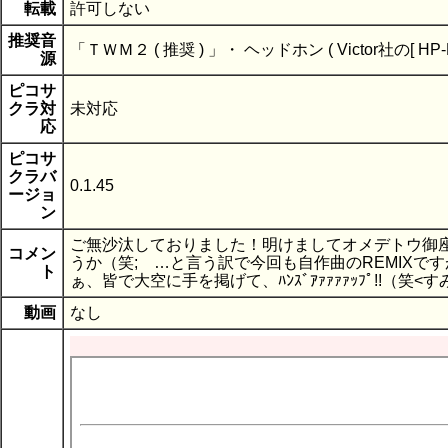
転載
許可しない
推奨音
「ＴＷＭ２ ( 推奨 ) 」・ ヘッドホン ( Victor社の[ HP-R
源
ピコサ
クラ対
未対応
応
ピコサ
クラバ
0.1.45
ージョ
ン
ご無沙汰しておりました！明けましてオメデトウ御
コメン
うか（笑; …と言う訳で今回も自作曲のREMIX
ト
ぁ、皆で大空に手を掲げて、ﾊﾝｽﾞｱｧｧｧｧｯﾌﾟ!!（
動画
なし