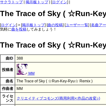
サクラトップ
|
掲示板トップ
| [
ログイン
] |
The Trace of Sky ( ☆Run
[
ログイン
] > [
掲示板トップ
] [
曲の投稿
] [
ユーザー一覧
] [
名曲ア
気軽に
曲を投稿
してみましょう！
The Trace of Sky ( ☆Run-Ke
曲ID
388
投稿者
MM
曲名
The Trace of Sky ( ☆Run-Key-Ryu☆ Remix )
作曲者
MM
ライセ
クリエイティブコモンズ(商用利用×:作品の改変○)
ンス