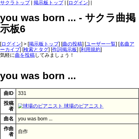
サクラトップ
|
掲示板トップ
| [
ログイン
] |
you was born ... - サクラ曲掲
示板6
[
ログイン
] > [
掲示板トップ
] [
曲の投稿
] [
ユーザー一覧
] [
名曲ア
ーカイブ
] [
検索とタグ
] [
作詞掲示板
] [
利用規約
]
気軽に
曲を投稿
してみましょう！
you was born ...
曲ID
331
投稿
球場のピアニスト
者
曲名
you was born ...
作曲
自作
者