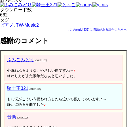
ダウンロード数
662
タグ
ピアノ
,
TW-Music2
→この曲(id:331)に問題がある場合こちらへ
感謝のコメント
ふみこみどり
(2010/11/25)
心洗われるような、やさしい曲ですね～
♪
終わり方がまた素敵だなあと思いました。
騎士王321
(2010/11/25)
もし僕がこういう祝われ方したら泣いて喜んじゃいますよ～
静かに語る良曲でした
♪
音助
(2010/11/26)