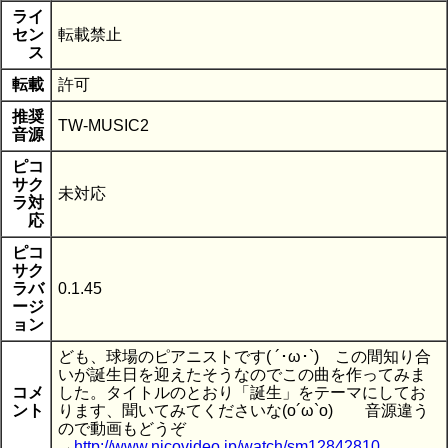
ライ
セン
転載禁止
ス
転載
許可
推奨
TW-MUSIC2
音源
ピコ
サク
未対応
ラ対
応
ピコ
サク
ラバ
0.1.45
ージ
ョン
ども、球場のピアニストです( ´･ω･`) この間知り合
いが誕生日を迎えたそうなのでこの曲を作ってみま
コメ
した。タイトルのとおり「誕生」をテーマにしてお
ント
ります、聞いてみてくださいな(o´ω`o) 音源違う
ので動画もどうぞ
→
http://www.nicovideo.jp/watch/sm12842810