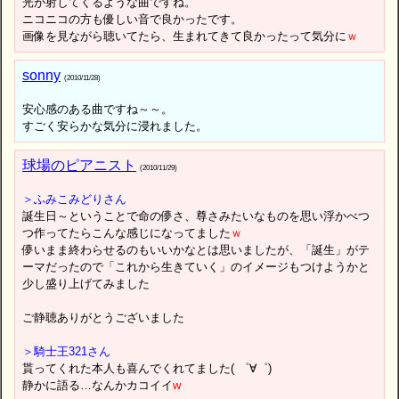
光が射してくるような曲ですね。
ニコニコの方も優しい音で良かったです。
画像を見ながら聴いてたら、生まれてきて良かったって気分に
ｗ
sonny
(2010/11/28)
安心感のある曲ですね～～。
すごく安らかな気分に浸れました。
球場のピアニスト
(2010/11/29)
＞ふみこみどりさん
誕生日～ということで命の儚さ、尊さみたいなものを思い浮かべつ
つ作ってたらこんな感じになってました
ｗ
儚いまま終わらせるのもいいかなとは思いましたが、「誕生」がテ
ーマだったので「これから生きていく」のイメージもつけようかと
少し盛り上げてみました
ご静聴ありがとうございました
＞騎士王321さん
貰ってくれた本人も喜んでくれてました( ゜∀゜)
静かに語る…なんかカコイイ
w