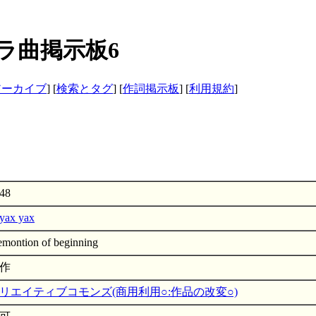
- サクラ曲掲示板6
アーカイブ
] [
検索とタグ
] [
作詞掲示板
] [
利用規約
]
48
yax
emontion of beginning
作
リエイティブコモンズ(商用利用○:作品の改変○)