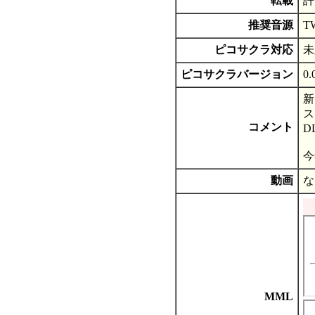
転載
許
推奨音源
T
ピコサクラ対応
未
ピコサクラバージョン
0.
新
ス
コメント
D
今
動画
な
MML