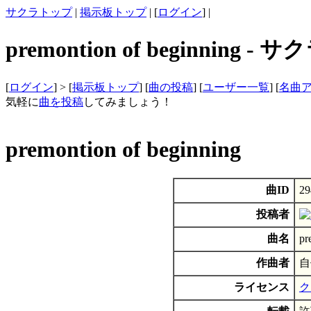
サクラトップ
|
掲示板トップ
| [
ログイン
] |
premontion of beginning 
[
ログイン
] > [
掲示板トップ
] [
曲の投稿
] [
ユーザー一覧
] [
名曲
気軽に
曲を投稿
してみましょう！
premontion of beginning
曲ID
29
投稿者
曲名
pr
作曲者
自
ライセンス
ク