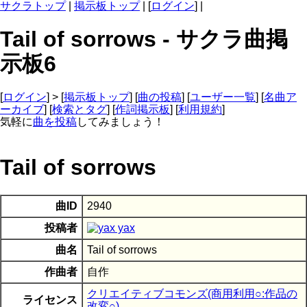
サクラトップ
|
掲示板トップ
| [
ログイン
] |
Tail of sorrows - サクラ曲掲
示板6
[
ログイン
] > [
掲示板トップ
] [
曲の投稿
] [
ユーザー一覧
] [
名曲ア
ーカイブ
] [
検索とタグ
] [
作詞掲示板
] [
利用規約
]
気軽に
曲を投稿
してみましょう！
Tail of sorrows
曲ID
2940
投稿者
yax
曲名
Tail of sorrows
作曲者
自作
クリエイティブコモンズ(商用利用○:作品の
ライセンス
改変○)