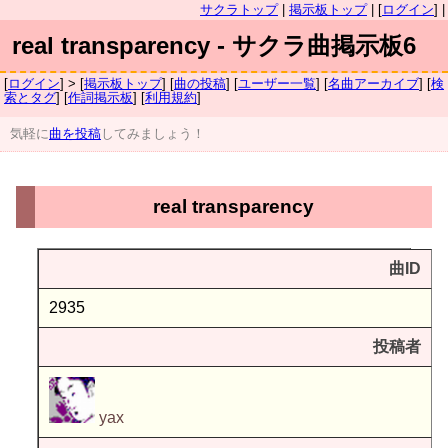
サクラトップ
|
掲示板トップ
| [
ログイン
] |
real transparency - サクラ曲掲示板6
[
ログイン
] > [
掲示板トップ
] [
曲の投稿
] [
ユーザー一覧
] [
名曲アーカイブ
] [
検
索とタグ
] [
作詞掲示板
] [
利用規約
]
気軽に
曲を投稿
してみましょう！
real transparency
曲ID
2935
投稿者
yax