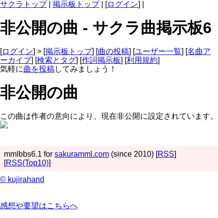
サクラトップ
|
掲示板トップ
| [
ログイン
] |
非公開の曲 - サクラ曲掲示板6
[
ログイン
] > [
掲示板トップ
] [
曲の投稿
] [
ユーザー一覧
] [
名曲ア
ーカイブ
] [
検索とタグ
] [
作詞掲示板
] [
利用規約
]
気軽に
曲を投稿
してみましょう！
非公開の曲
この曲は作者の意向により、現在非公開に設定されています。
mmlbbs6.1 for
sakuramml.com
(since 2010) [
RSS
]
[
RSS(Top10)
]
© kujirahand
感想や要望はこちらへ