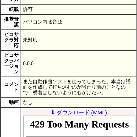
転載
許可
推奨音
パソコン内蔵音源
源
ピコサ
クラ対
未対応
応
ピコサ
クラバ
0.0.0
ージョ
ン
また自動作曲ソフトを使ってしまった。本当は譜
コメン
面を作成して打ち込むのが当たり前のことなの
ト
で、横着はしないように心がけたい。
動画
なし
⬇ ダウンロード (MML)