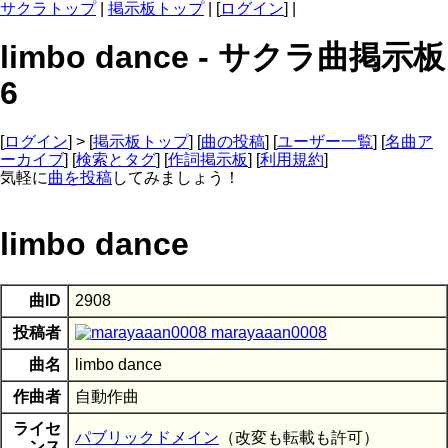
サクラトップ
|
掲示板トップ
| [
ログイン
] |
limbo dance - サクラ曲掲示板
6
[
ログイン
] > [
掲示板トップ
] [
曲の投稿
] [
ユーザー一覧
] [
名曲ア
ーカイブ
] [
検索とタグ
] [
作詞掲示板
] [
利用規約
]
気軽に
曲を投稿
してみましょう！
limbo dance
曲ID
2908
投稿者
marayaaan0008
曲名
limbo dance
作曲者
自動作曲
ライセ
パブリックドメイン
（改変も転載も許可）
ンス