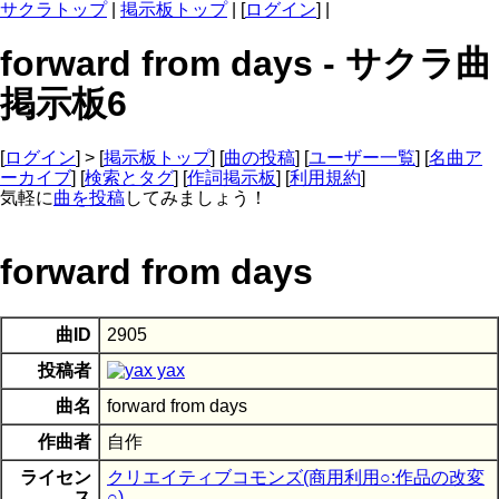
サクラトップ
|
掲示板トップ
| [
ログイン
] |
forward from days - サクラ曲
掲示板6
[
ログイン
] > [
掲示板トップ
] [
曲の投稿
] [
ユーザー一覧
] [
名曲ア
ーカイブ
] [
検索とタグ
] [
作詞掲示板
] [
利用規約
]
気軽に
曲を投稿
してみましょう！
forward from days
曲ID
2905
投稿者
yax
曲名
forward from days
作曲者
自作
ライセン
クリエイティブコモンズ(商用利用○:作品の改変
ス
○)