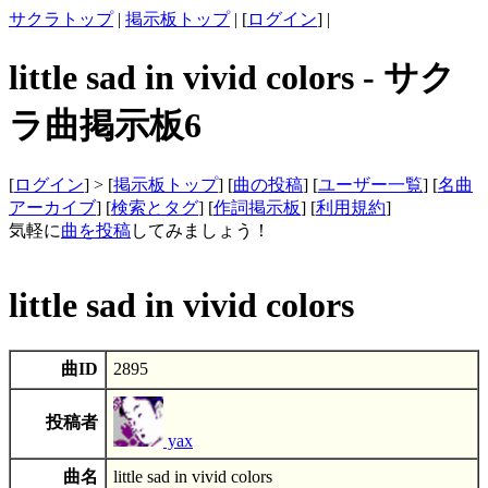
サクラトップ
|
掲示板トップ
| [
ログイン
] |
little sad in vivid colors - サク
ラ曲掲示板6
[
ログイン
] > [
掲示板トップ
] [
曲の投稿
] [
ユーザー一覧
] [
名曲
アーカイブ
] [
検索とタグ
] [
作詞掲示板
] [
利用規約
]
気軽に
曲を投稿
してみましょう！
little sad in vivid colors
曲ID
2895
投稿者
yax
曲名
little sad in vivid colors