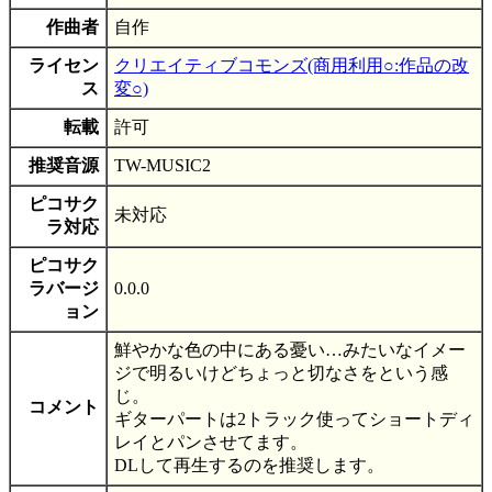
作曲者
自作
ライセン
クリエイティブコモンズ(商用利用○:作品の改
ス
変○)
転載
許可
推奨音源
TW-MUSIC2
ピコサク
未対応
ラ対応
ピコサク
ラバージ
0.0.0
ョン
鮮やかな色の中にある憂い…みたいなイメー
ジで明るいけどちょっと切なさをという感
じ。
コメント
ギターパートは2トラック使ってショートディ
レイとパンさせてます。
DLして再生するのを推奨します。