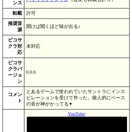
ンス
転載
許可
推奨音
聞けば聞くほど味が出る♪
源
ピコサ
クラ対
未対応
応
ピコサ
クラバ
0.0.0
ージョ
ン
とあるゲームで使われていたサントラにインス
コメン
ピレーションを受けて作った。個人的にベース
ト
の音が神がかってる✦
YouTube
: