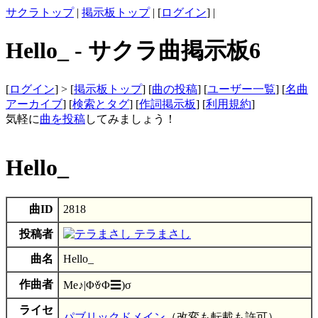
サクラトップ
|
掲示板トップ
| [
ログイン
] |
Hello_ - サクラ曲掲示板6
[
ログイン
] > [
掲示板トップ
] [
曲の投稿
] [
ユーザー一覧
] [
名曲
アーカイブ
] [
検索とタグ
] [
作詞掲示板
] [
利用規約
]
気軽に
曲を投稿
してみましょう！
Hello_
曲ID
2818
投稿者
テラまさし
曲名
Hello_
作曲者
Me♪|ΦꈊΦ☰)σ
ライセ
パブリックドメイン
（改変も転載も許可）